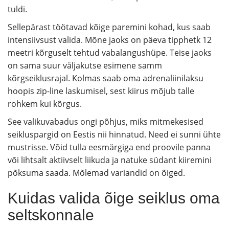
tuldi.
Sellepärast töötavad kõige paremini kohad, kus saab
intensiivsust valida. Mõne jaoks on päeva tipphetk 12
meetri kõrguselt tehtud vabalangushüpe. Teise jaoks
on sama suur väljakutse esimene samm
kõrgseiklusrajal. Kolmas saab oma adrenaliinilaksu
hoopis zip-line laskumisel, sest kiirus mõjub talle
rohkem kui kõrgus.
See valikuvabadus ongi põhjus, miks mitmekesised
seikluspargid on Eestis nii hinnatud. Need ei sunni ühte
mustrisse. Võid tulla eesmärgiga end proovile panna
või lihtsalt aktiivselt liikuda ja natuke südant kiiremini
põksuma saada. Mõlemad variandid on õiged.
Kuidas valida õige seiklus oma
seltskonnale