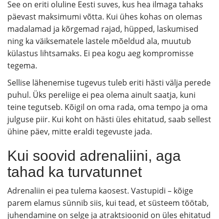
See on eriti oluline Eesti suves, kus hea ilmaga tahaks
päevast maksimumi võtta. Kui ühes kohas on olemas
madalamad ja kõrgemad rajad, hüpped, laskumised
ning ka väiksematele lastele mõeldud ala, muutub
külastus lihtsamaks. Ei pea kogu aeg kompromisse
tegema.
Sellise lähenemise tugevus tuleb eriti hästi välja perede
puhul. Üks pereliige ei pea olema ainult saatja, kuni
teine tegutseb. Kõigil on oma rada, oma tempo ja oma
julguse piir. Kui koht on hästi üles ehitatud, saab sellest
ühine päev, mitte eraldi tegevuste jada.
Kui soovid adrenaliini, aga
tahad ka turvatunnet
Adrenaliin ei pea tulema kaosest. Vastupidi – kõige
parem elamus sünnib siis, kui tead, et süsteem töötab,
juhendamine on selge ja atraktsioonid on üles ehitatud