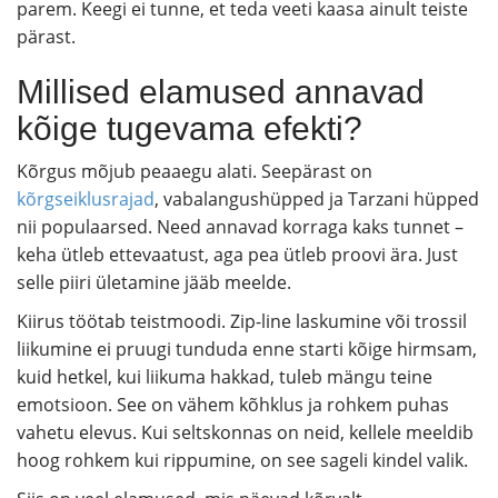
parem. Keegi ei tunne, et teda veeti kaasa ainult teiste
pärast.
Millised elamused annavad
kõige tugevama efekti?
Kõrgus mõjub peaaegu alati. Seepärast on
kõrgseiklusrajad
, vabalangushüpped ja Tarzani hüpped
nii populaarsed. Need annavad korraga kaks tunnet –
keha ütleb ettevaatust, aga pea ütleb proovi ära. Just
selle piiri ületamine jääb meelde.
Kiirus töötab teistmoodi. Zip-line laskumine või trossil
liikumine ei pruugi tunduda enne starti kõige hirmsam,
kuid hetkel, kui liikuma hakkad, tuleb mängu teine
emotsioon. See on vähem kõhklus ja rohkem puhas
vahetu elevus. Kui seltskonnas on neid, kellele meeldib
hoog rohkem kui rippumine, on see sageli kindel valik.