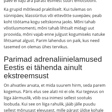
päev ei vaju ära pärast esimest suurt emotsiooni.
Ka grupid mõtlevad praktiliselt. Kui tulemas on
sünnipäev, klassiüritus või ettevõtte suvepäev, peab
koht töötama kogu seltskonna jaoks. Mõni tahab
võistlusmomenti, mõni tahab lihtsalt midagi uut
proovida, mõni vajab enne julgust kogumiseks natuke
lihtsamat algust. Parim lahendus on paik, kus need
tasemed on olemas ühes tervikus.
Parimad adrenaliinielamused
Eestis ei tähenda ainult
ekstreemsust
On ahvatlev arvata, et mida suurem hirm, seda parem
kogemus. Päris elus see alati nii ei ole. Kui tegevus on
liiga äärmuslik, võib osa inimesi sellest sootuks
loobuda. Kui see on liiga rahulik, jääb jälle puudu
sellest mõnusast elevusest, mille pärast üldse kohale