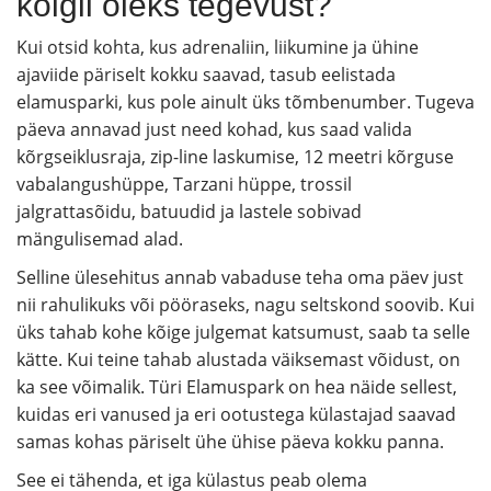
kõigil oleks tegevust?
Kui otsid kohta, kus adrenaliin, liikumine ja ühine
ajaviide päriselt kokku saavad, tasub eelistada
elamusparki, kus pole ainult üks tõmbenumber. Tugeva
päeva annavad just need kohad, kus saad valida
kõrgseiklusraja, zip-line laskumise, 12 meetri kõrguse
vabalangushüppe, Tarzani hüppe, trossil
jalgrattasõidu, batuudid ja lastele sobivad
mängulisemad alad.
Selline ülesehitus annab vabaduse teha oma päev just
nii rahulikuks või pööraseks, nagu seltskond soovib. Kui
üks tahab kohe kõige julgemat katsumust, saab ta selle
kätte. Kui teine tahab alustada väiksemast võidust, on
ka see võimalik. Türi Elamuspark on hea näide sellest,
kuidas eri vanused ja eri ootustega külastajad saavad
samas kohas päriselt ühe ühise päeva kokku panna.
See ei tähenda, et iga külastus peab olema