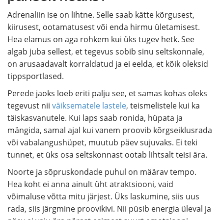
Adrenaliin ise on lihtne. Selle saab kätte kõrgusest,
kiirusest, ootamatusest või enda hirmu ületamisest.
Hea elamus on aga rohkem kui üks tugev hetk. See
algab juba sellest, et tegevus sobib sinu seltskonnale,
on arusaadavalt korraldatud ja ei eelda, et kõik oleksid
tippsportlased.
Perede jaoks loeb eriti palju see, et samas kohas oleks
tegevust nii
väiksematele lastele
, teismelistele kui ka
täiskasvanutele. Kui laps saab ronida, hüpata ja
mängida, samal ajal kui vanem proovib kõrgseiklusrada
või vabalangushüpet, muutub päev sujuvaks. Ei teki
tunnet, et üks osa seltskonnast ootab lihtsalt teisi ära.
Noorte ja sõpruskondade puhul on määrav tempo.
Hea koht ei anna ainult üht atraktsiooni, vaid
võimaluse võtta mitu järjest. Üks laskumine, siis uus
rada, siis järgmine proovikivi. Nii püsib energia üleval ja