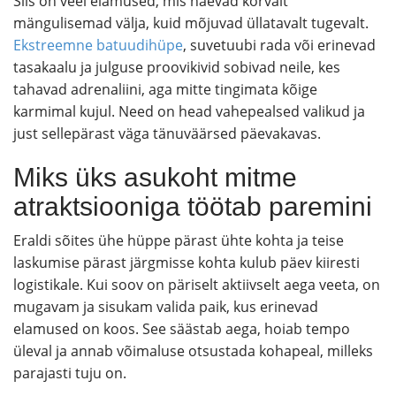
Siis on veel elamused, mis näevad kõrvalt
mängulisemad välja, kuid mõjuvad üllatavalt tugevalt.
Ekstreemne batuudihüpe
, suvetuubi rada või erinevad
tasakaalu ja julguse proovikivid sobivad neile, kes
tahavad adrenaliini, aga mitte tingimata kõige
karmimal kujul. Need on head vahepealsed valikud ja
just sellepärast väga tänuväärsed päevakavas.
Miks üks asukoht mitme
atraktsiooniga töötab paremini
Eraldi sõites ühe hüppe pärast ühte kohta ja teise
laskumise pärast järgmisse kohta kulub päev kiiresti
logistikale. Kui soov on päriselt aktiivselt aega veeta, on
mugavam ja sisukam valida paik, kus erinevad
elamused on koos. See säästab aega, hoiab tempo
üleval ja annab võimaluse otsustada kohapeal, milleks
parajasti tuju on.