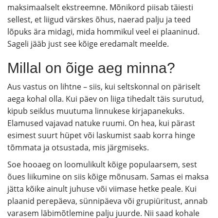
maksimaalselt ekstreemne. Mõnikord piisab täiesti
sellest, et liigud värskes õhus, naerad palju ja teed
lõpuks ära midagi, mida hommikul veel ei plaaninud.
Sageli jääb just see kõige eredamalt meelde.
Millal on õige aeg minna?
Aus vastus on lihtne – siis, kui seltskonnal on päriselt
aega kohal olla. Kui päev on liiga tihedalt täis surutud,
kipub seiklus muutuma linnukese kirjapanekuks.
Elamused vajavad natuke ruumi. On hea, kui pärast
esimest suurt hüpet või laskumist saab korra hinge
tõmmata ja otsustada, mis järgmiseks.
Soe hooaeg on loomulikult kõige populaarsem, sest
õues liikumine on siis kõige mõnusam. Samas ei maksa
jätta kõike ainult juhuse või viimase hetke peale. Kui
plaanid perepäeva, sünnipäeva või grupiüritust, annab
varasem läbimõtlemine palju juurde. Nii saad kohale