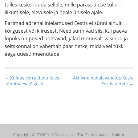
tulles keskenduda sellele, mille pärast üldse tulid –
liikumisele, elevusele ja heale ühisele ajale.
Parimad adrenaliinielamused Eestis ei sünni ainult
kõrgusest või kiirusest. Need sünnivad siis, kui päeva
lõpuks on põsed õhetavad, jalad mõnusalt väsinud ja
seltskonnal on vähemalt paar hetke, mida veel tükk
aega uuesti meenutada.
P
← Kuidas korraldada õues
Aktiivne nädalavahetus Kesk-
sünnipäeva õigesti
Eestis perele →
o
s
t
n
a
v
i
Copyright © 2026
Türi Elamuspark
. Türi Elamuspark. | Haldur: