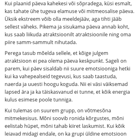
Kui plaanid päeva kahekesi või sõpradega, küsi esmalt,
kas tahate ühe tugeva elamuse või mitmeosalise päeva.
Üksik ekstreem võib olla meeldejääv, aga tihti jääb
sellest väheks. Pikema ja sisukama päeva annab koht,
kus saab liikuda atraktsioonilt atraktsioonile ning oma
piire samm-sammult nihutada.
Perega tasub mõelda sellele, et kõige julgem
atraktsioon ei pea olema päeva keskpunkt. Sageli on
parem, kui päev sisaldab nii suure emotsiooniga hetki
kui ka vahepealseid tegevusi, kus saab taastuda,
naerda ja uuesti hoogu koguda. Nii ei väsi väiksemad
lapsed ära ja ka täiskasvanud ei tunne, et kõik energia
kulus esimese poole tunniga.
Kui tulemas on suurem grupp, on võtmesõna
mitmekesisus. Mõni soovib ronida kõrgustes, mõni
eelistab hüpet, mõni tahab kiiret laskumist. Kui kõik
leiavad midagi endale, on ka grupi üldine emotsioon