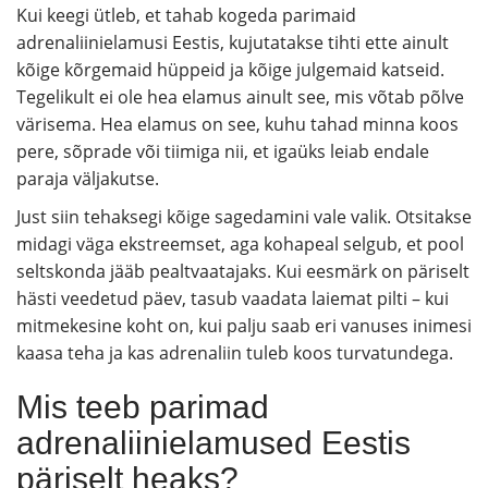
Kui keegi ütleb, et tahab kogeda parimaid
adrenaliinielamusi Eestis, kujutatakse tihti ette ainult
kõige kõrgemaid hüppeid ja kõige julgemaid katseid.
Tegelikult ei ole hea elamus ainult see, mis võtab põlve
värisema. Hea elamus on see, kuhu tahad minna koos
pere, sõprade või tiimiga nii, et igaüks leiab endale
paraja väljakutse.
Just siin tehaksegi kõige sagedamini vale valik. Otsitakse
midagi väga ekstreemset, aga kohapeal selgub, et pool
seltskonda jääb pealtvaatajaks. Kui eesmärk on päriselt
hästi veedetud päev, tasub vaadata laiemat pilti – kui
mitmekesine koht on, kui palju saab eri vanuses inimesi
kaasa teha ja kas adrenaliin tuleb koos turvatundega.
Mis teeb parimad
adrenaliinielamused Eestis
päriselt heaks?