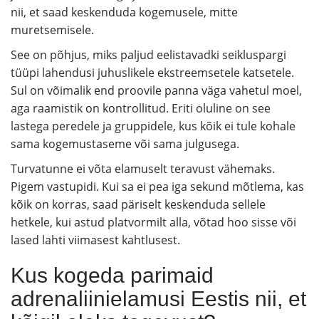
nii, et saad keskenduda kogemusele, mitte
muretsemisele.
See on põhjus, miks paljud eelistavadki seikluspargi
tüüpi lahendusi juhuslikele ekstreemsetele katsetele.
Sul on võimalik end proovile panna väga vahetul moel,
aga raamistik on kontrollitud. Eriti oluline on see
lastega peredele ja gruppidele, kus kõik ei tule kohale
sama kogemustaseme või sama julgusega.
Turvatunne ei võta elamuselt teravust vähemaks.
Pigem vastupidi. Kui sa ei pea iga sekund mõtlema, kas
kõik on korras, saad päriselt keskenduda sellele
hetkele, kui astud platvormilt alla, võtad hoo sisse või
lased lahti viimasest kahtlusest.
Kus kogeda parimaid
adrenaliinielamusi Eestis nii, et